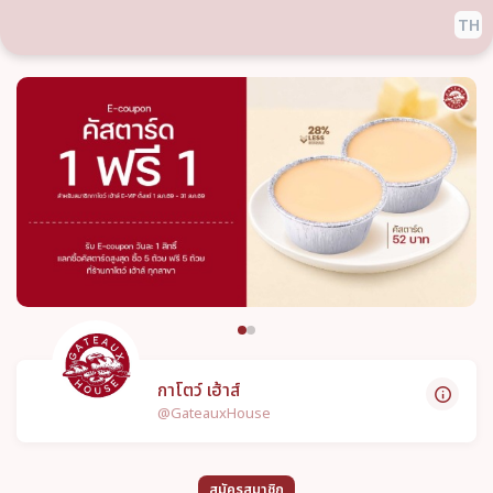
TH
กาโตว์ เฮ้าส์
@
GateauxHouse
สมัครสมาชิก